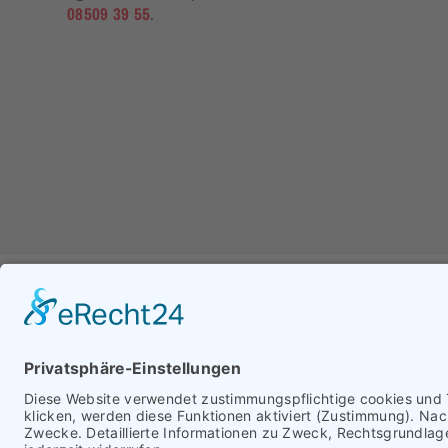
08509 39 55
.
Kirchberger Zimmerei-Holzbau GmbH
Thal 14, 94113 Tiefenbach
Telefon:
08509 39 55